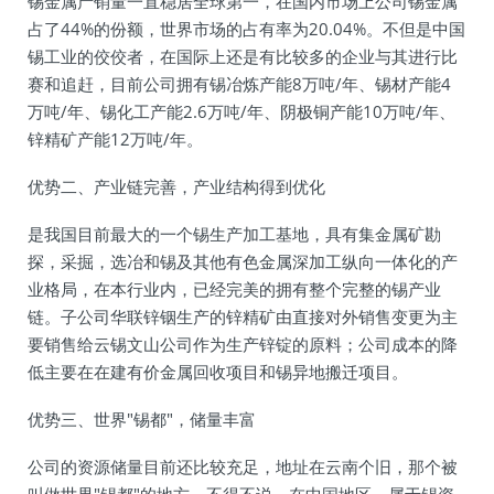
锡金属产销量一直稳居全球第一，在国内市场上公司锡金属
占了44%的份额，世界市场的占有率为20.04%。不但是中国
锡工业的佼佼者，在国际上还是有比较多的企业与其进行比
赛和追赶，目前公司拥有锡冶炼产能8万吨/年、锡材产能4
万吨/年、锡化工产能2.6万吨/年、阴极铜产能10万吨/年、
锌精矿产能12万吨/年。
优势二、产业链完善，产业结构得到优化
是我国目前最大的一个锡生产加工基地，具有集金属矿勘
探，采掘，选冶和锡及其他有色金属深加工纵向一体化的产
业格局，在本行业内，已经完美的拥有整个完整的锡产业
链。子公司华联锌铟生产的锌精矿由直接对外销售变更为主
要销售给云锡文山公司作为生产锌锭的原料；公司成本的降
低主要在在建有价金属回收项目和锡异地搬迁项目。
优势三、世界"锡都"，储量丰富
公司的资源储量目前还比较充足，地址在云南个旧，那个被