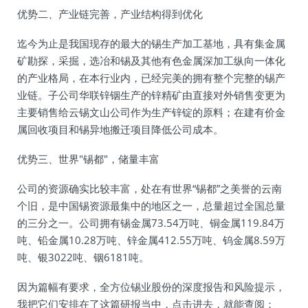
优势二、产业链完善，产业结构得到优化
迄今为止是我国现存的最大的锡生产加工基地，具有集金属
矿勘探，采掘，选冶和锡及其他有色金属深加工纵向一体化
的产业格局，在本行业内，已经完美的拥有整个完整的锡产
业链。子公司华联锌铟生产的锌精矿由直接对外销售变更为
主要销售给云锡文山公司作为生产锌锭的原料；在建有价金
属回收项目和锡异地搬迁项目降低公司成本。
优势三、世界"锡都"，储量丰富
公司的资源确实比较丰富，处在有世界“锡都”之美誉的云南
个旧，是中国锡资源最集中的地区之一，总量超过全国总量
的三分之一。公司拥有锡金属73.54万吨、铜金属119.84万
吨、铅金属10.28万吨、锌金属412.55万吨、钨金属8.59万
吨、银3022吨、铟6181吨。
因为篇幅有要求，全方位锡业股份的深度报告和风险提示，
我把它们安排在了这篇研报当中，点击进去，就能查阅：