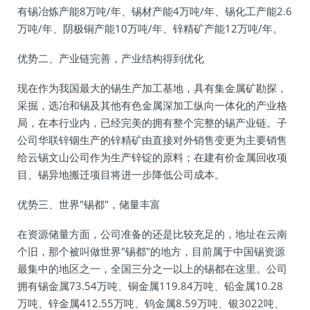
有锡冶炼产能8万吨/年、锡材产能4万吨/年、锡化工产能2.6
万吨/年、阴极铜产能10万吨/年、锌精矿产能12万吨/年。
优势二、产业链完善，产业结构得到优化
现在作为我国最大的锡生产加工基地，具有集金属矿勘探，
采掘，选冶和锡及其他有色金属深加工纵向一体化的产业格
局，在本行业内，已经完美的拥有整个完整的锡产业链。子
公司华联锌铟生产的锌精矿由直接对外销售变更为主要销售
给云锡文山公司作为生产锌锭的原料；在建有价金属回收项
目、锡异地搬迁项目将进一步降低公司成本。
优势三、世界"锡都"，储量丰富
在资源储量方面，公司准备的还是比较充足的，地址在云南
个旧，那个被叫做世界"锡都"的地方，目前属于中国锡资源
最集中的地区之一，全国三分之一以上的锡都在这里。公司
拥有锡金属73.54万吨、铜金属119.84万吨、铅金属10.28
万吨、锌金属412.55万吨、钨金属8.59万吨、银3022吨、