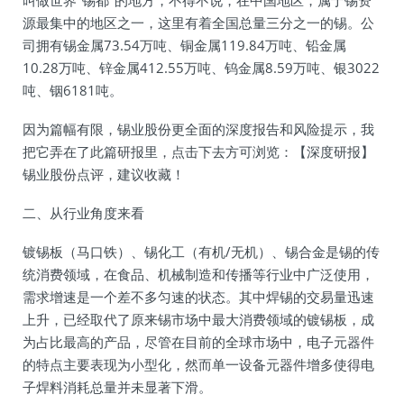
叫做世界"锡都"的地方，不得不说，在中国地区，属于锡资
源最集中的地区之一，这里有着全国总量三分之一的锡。公
司拥有锡金属73.54万吨、铜金属119.84万吨、铅金属
10.28万吨、锌金属412.55万吨、钨金属8.59万吨、银3022
吨、铟6181吨。
因为篇幅有限，锡业股份更全面的深度报告和风险提示，我
把它弄在了此篇研报里，点击下去方可浏览：【深度研报】
锡业股份点评，建议收藏！
二、从行业角度来看
镀锡板（马口铁）、锡化工（有机/无机）、锡合金是锡的传
统消费领域，在食品、机械制造和传播等行业中广泛使用，
需求增速是一个差不多匀速的状态。其中焊锡的交易量迅速
上升，已经取代了原来锡市场中最大消费领域的镀锡板，成
为占比最高的产品，尽管在目前的全球市场中，电子元器件
的特点主要表现为小型化，然而单一设备元器件增多使得电
子焊料消耗总量并未显著下滑。