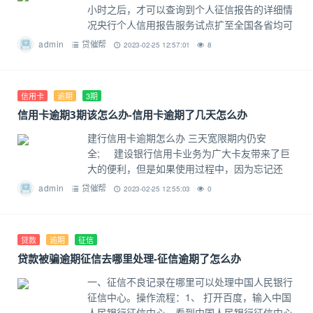
小时之后，才可以查询到个人征信报告的详细情
况央行个人信用报告服务试点扩至全国各省均可
网上查询，人民银行征信中心开通了个人信用信
admin
贷催帮
2023-02-25 12:57:01
8
息服务平台，公布了个人信用报告查
信用卡
逾期
3期
信用卡逾期3期该怎么办-信用卡逾期了几天怎么办
建行信用卡逾期怎么办 三天宽限期内仍安
全; 建设银行信用卡业务为广大卡友带来了巨
大的便利，但是如果使用过程中，因为忘记还
款，导致建行信用卡逾期，也让不少卡友头疼不
admin
贷催帮
2023-02-25 12:55:03
0
已。那么，建行信用卡逾期怎么办
贷款
逾期
征信
贷款被骗逾期征信去哪里处理-征信逾期了怎么办
一、征信不良记录在哪里可以处理中国人民银行
征信中心。操作流程：1、 打开百度，输入中国
人民银行征信中心，看到中国人民银行征信中心