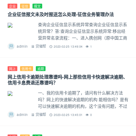
企业
征信
报文
企业征信报文未及时报送怎么处理-征信业务管理办法
查询企业征信显示系统异常查询企业征信显示系
统异常？答:查询企业征信显示系统异常:移出经
营异常名录流程：一、进入携创网（原中国工商
注册网）二、进入后选择您企业所属的城市或者
admin
贷催帮
2023-02-25 13:49:04
1
省份站点。三、进入工商企业年报
网上
信用卡
逾期
网上信用卡逾期处理靠谱吗-网上那些信用卡快速解决逾期、
信用卡息费退还靠谱吗？
一、我的信用卡逾期了，请问有什么解决方法
吗？网上的快速解决逾期的机构 能相信吗？是有
可以快速解决逾期的机构，这个没有问题，不过
机构从多方面验证是否是真的信用卡逾期可以做
admin
贷催帮
2023-02-25 13:45:01
0
停息挂账是要有政策支持的，根据《