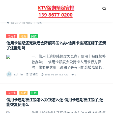
首页
>
贷催帮
>
列表
信用卡
逾期
完款
信用卡逾期还完款后会降额吗怎么办-信用卡逾期冻结了还清
了还能用吗
一、信用卡逾期降额度怎么办？信用卡被降额补
救办法; 信用卡额度会受持卡人用卡行为影
响，像要是信用卡逾期了是有可能会被降额的，
而额度降低了意味着消费水平降低，最好是尽快
admin
贷催帮
2023-02-25 15:57:13
2
解决。那么，信用卡逾期降额
信用卡
逾期
注销
信用卡逾期被注销怎么办钱怎么还-信用卡逾期被注销了,还
能恢复使用么
信用卡逾期销卡了征信怎么办？这么做才能恢复