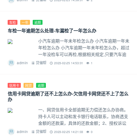
2023-02-25 14:59:01
2
房产管理部门验收合格交付使用
车检
一年
逾期
车检一年逾期怎么处理-车漏检了一年怎么办
小汽车逾期一年未年检怎么办 小汽车逾期一年未
年检怎么办 小汽车逾期一年未年检怎么办，超过
一年没检车可以再检,根据相关规定,只要汽车逾
期不超2年,只会处以罚款和扣分,到交警大队处理
admin
贷催帮
2023-02-25 14:53:01
1
违章，所以小汽车逾期一
信用卡
网贷
逾期
信用卡网贷逾期了还不上怎么办-欠信用卡网贷还不上了怎么
办
一、网贷信用卡全部逾期无力偿还怎么办协商。
持卡人可以主动和发卡银行电话联系，协商透支
金额的还款渠，具体的还款金额；2、授权诉讼
代理人应对银行起诉。银行起诉的，持卡人可以
admin
贷催帮
2023-02-25 14:21:03
0
授权诉讼代理人处理诉讼事宜；3、