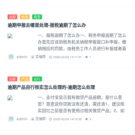
逾期
申报
哪里
逾期申报去哪里处理-报税逾期了怎么办
一、报税逾期了怎么办一、税务申报逾期了怎么
办首先应该到税务机关纳税申报窗口补申报，缴
纳相应的罚款，由税务工作人员进行补报或者直
接委托律师补缴都可以，具体的补缴流程为：
admin
贷催帮
2023-02-25 14:17:01
1
（一）缴纳罚款的方式，目前大部分地
逾期
产品
自行
逾期产品自行核实怎么处理的-逾期怎么处理
一、支付宝显示我有微贷产品逾期，是什么意
思？意思说你贷款没有还清，需还清1、建议核
实回忆之前是否有使用过相关微贷产品；2、如
已无法回忆，建议及时联系支付宝客服反馈确认
admin
贷催帮
2023-02-25 14:15:02
3
相关情况；3、若确实有逾期产品，为