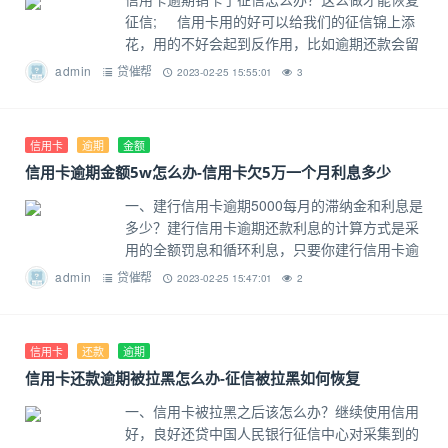
征信; 信用卡用的好可以给我们的征信锦上添
花，用的不好会起到反作用，比如逾期还款会留
下信用污点。有的卡友为了消除不良信用记录，
admin
贷催帮
2023-02-25 15:55:01
3
会想把逾期的信用卡给销卡
信用卡
逾期
金额
信用卡逾期金额5w怎么办-信用卡欠5万一个月利息多少
一、建行信用卡逾期5000每月的滞纳金和利息是
多少？建行信用卡逾期还款利息的计算方式是采
用的全额罚息和循环利息，只要你建行信用卡逾
期，那么你所产生的消费金额将不再享受免息待
admin
贷催帮
2023-02-25 15:47:01
2
遇，需要全额计算利息，从消费
信用卡
还款
逾期
信用卡还款逾期被拉黑怎么办-征信被拉黑如何恢复
一、信用卡被拉黑之后该怎么办？继续使用信用
好，良好还贷中国人民银行征信中心对采集到的