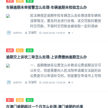
车辆
逾期
未审
车辆逾期未审报警怎么处理-车辆逾期未检验怎么办
民法典规定逾期年检车辆怎么去处理违章车辆有
违章情况，要及时去进行处理，该交罚款的要按
时交罚款，不按时交罚款会被收取一定的滞纳
金，而且当车辆有违章未处理，是不能进行年检
admin
贷催帮
2023-02-25 13:35:01
1
的民法典规定逾期年检车辆怎么去处理
逾期
交上
诉状
逾期交上诉状二审怎么处理-上诉费缴纳逾期怎么办
一、逾期缴纳诉讼费怎么补救诉讼费逾期没交可
以补交，但是需要向人民法院申请缓交法庭的诉
讼费是可以申请补交的，但是要在申请书上写明
未按时缴纳诉讼费的原因。民事案件立案受理
admin
贷催帮
2023-02-25 13:33:03
0
后，法院会开具缴费通知书给起诉方，
澳门
逾期
超过
在澳门逾期超过一个月怎么处理-澳门逾期的后果