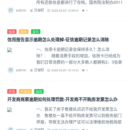
所有还款信息都进行了存档，国务院法制办2011
年7月份公布的《征信管理条例(第二次征求意见
admin
贷催帮
2023-02-25 15:39:01
1
稿)》就规定：征信机构对采
信用
报告
显示
信用报告显示逾期怎么处理掉-征信逾期记录怎么消除
一、信用卡逾期记录会保持多久？怎么消
除？; 随着消费手段的增加，信用卡已经成为
我们日常消费的一部分大多数人都拥有2、3张甚
至更多的信用卡，拥有这么多卡的同时，有时也
admin
贷催帮
2023-02-25 15:15:01
1
难免会忘记其中一张卡的还款日
开发
开发商
商商
开发商商票逾期如何处理罚款-开发商不开购房发票怎么办
一、我买了房子售楼处迟迟不给我开发票怎么
办 售楼处一直不给开购房发票可以到税务部门
举报，导致无法办理产证可以法律维权地税局部
门回复: 购房者已交纳购房全款，并且房产经
admin
贷催帮