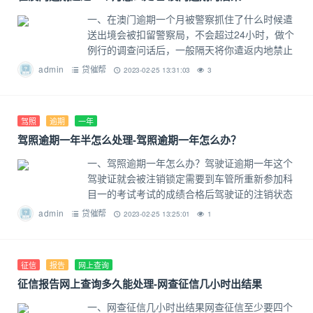
一、在澳门逾期一个月被警察抓住了什么时候遣
送出境会被扣留警察局，不会超过24小时，做个
例行的调查问话后，一般隔天将你遣返内地禁止
你半年或者更久时间内进入澳门（视你滞留的时
admin
贷催帮
2023-02-25 13:31:03
3
间长短）。但如果你自己出关的话
驾照
逾期
一年
驾照逾期一年半怎么处理-驾照逾期一年怎么办？
一、驾照逾期一年怎么办？驾驶证逾期一年这个
驾驶证就会被注销锁定需要到车管所重新参加科
目一的考试考试的成绩合格后驾驶证的注销状态
就会被解锁就可以正常更换新的驾驶证如果科目
admin
贷催帮
2023-02-25 13:25:01
1
一考试不合格可以继续报名考试直到
征信
报告
网上查询
征信报告网上查询多久能处理-网查征信几小时出结果
一、网查征信几小时出结果网查征信至少要四个