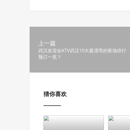
上一篇
武汉友谊会KTV武汉10大蕞漂亮的夜场排行
预订一览？
猜你喜欢