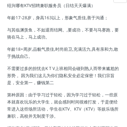
绍兴哪有KTV招聘兼职服务员（日结天天爆满）
年龄17-28岁，身高163以上，形象气质佳,善于沟通；
与其临渊羡鱼，不如退而结网。,要成功，不要与马赛跑，要
骑在马上，马上成功。
年龄18+周岁,品貌气质佳,时尚前卫,充满活力,具有亲和力,敢
于挑战自己。
不需要过多的担忧去K T V上班相同会碰到熟人而带来尴尬的
形势 。因为我们这儿为你们隐私安全必定保密！我们宗旨
是，安全第一，赚钱第二
第种原因：由于学习过于轻松，因为学习过于轻松，一些原
本就喜欢玩乐的大学生，就会感到时间很难打发，于是便经
常进入这些场所活动，学生在KTV、KTV（KTV）等娱乐场所
兼职，高校并无制度干涉。